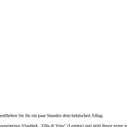
entfliehen Sie für ein paar Stunden dem hektischen Alltag.
auseigenen Vinothek „Villa di Vino“ (Leimen) und steht Ihnen gerne j